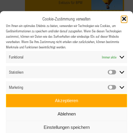
Cookie-Zustimmung verwalten
Um Ihnen ein optimales Erlebnis zu bieten, verwenden wir Technologien wie Cookies, um
8.07.2026 @ 19:00
Geräteinformationen zu speichern und/oder darauf zuzugreifen. Wenn Sie diesen Technologien
zustimmst, können wir Daten wie das Surfverhalten oder eindeutige IDs auf dieser Website
Onboarding Veranstaltung – Exklusiv
verarbeiten. Wenn Sie Ihre Zustimmung nicht erteilen oder zurückziehen, können bestimmte
Merkmale und Funktionen beeinträchtigt werden.
für BPW
Funktional
Immer aktiv
Online über Zoom
Statistiken
Statistik
Marketing
Marketin
Akzeptieren
Ablehnen
Einstellungen speichern