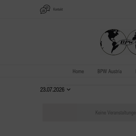
Zum
Kontakt
Inhalt
springen
Home
BPW Austria
Veranstaltungen
23.07.2026
Datum
wählen.
für
Keine Veranstaltunge
23.07.2026