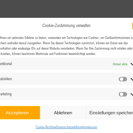
Cookie-Zustimmung verwalten
hnen ein optimales Erlebnis zu bieten, verwenden wir Technologien wie Cookies, um Geräteinformationen z
chern und/oder darauf zuzugreifen. Wenn Sie diesen Technologien zustimmst, können wir Daten wie das
verhalten oder eindeutige IDs auf dieser Website verarbeiten. Wenn Sie Ihre Zustimmung nicht erteilen oder
ckziehen, können bestimmte Merkmale und Funktionen beeinträchtigt werden.
unktional
Immer aktiv
atistiken
Sta
arketing
Ma
Akzeptieren
Ablehnen
Einstellungen speiche
Cookie-Richtlinie
Datenschutzerklärung
Impressum