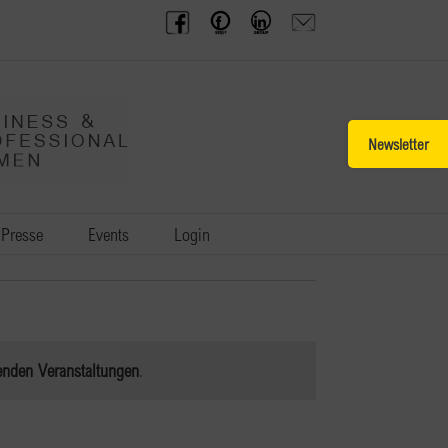
BPW
Offenes
BPW
Anfrage
Austria
Frauennetzwerk
Gruppe
schicken
Facebook
Facebook
auf
LinkedIn
Toggle
Sliding
Bar
Area
Presse
Events
Login
enden Veranstaltungen
.