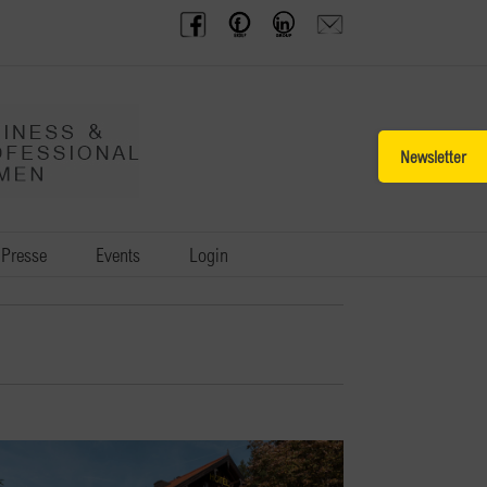
BPW
Offenes
BPW
Anfrage
Austria
Frauennetzwerk
Gruppe
schicken
Facebook
Facebook
auf
LinkedIn
Toggle
Sliding
Bar
Area
Presse
Events
Login