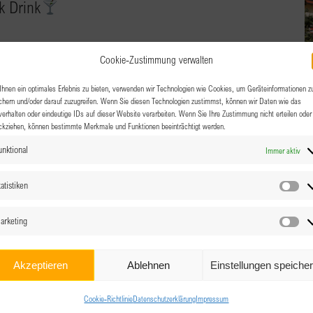
k Drink
r Straße 1, Patsch
Cookie-Zustimmung verwalten
miteinander Zeit verbringen und uns über berufliche Ziele,
hnen ein optimales Erlebnis zu bieten, verwenden wir Technologien wie Cookies, um Geräteinformationen z
chern und/oder darauf zuzugreifen. Wenn Sie diesen Technologien zustimmst, können wir Daten wie das
lltag und vieles mehr austauschen… Sei dabei und [...]
verhalten oder eindeutige IDs auf dieser Website verarbeiten. Wenn Sie Ihre Zustimmung nicht erteilen oder
ckziehen, können bestimmte Merkmale und Funktionen beeinträchtigt werden.
unktional
Immer aktiv
atistiken
Sta
arketing
Ma
Akzeptieren
Ablehnen
Einstellungen speiche
Cookie-Richtlinie
Datenschutzerklärung
Impressum