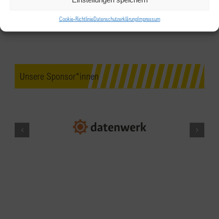
in Innsbruck
Cookie-Richtlinie
Datenschutzerklärung
Impressum
Hotel Penz Dachterrasse und Bar 5th Floor
Adolf
Pichler Platz, Innsbruck
FEB.
18:00
-
22:00
14
Unsere Sponsor*innen
BPW Salzburg Generalversammlung
2023
Salzburg Airport, Terminal 1 Panorama
Restaurant "Das Wolfgang"
Innsbrucker
Bundestraße 95, Salzburg
FEB.
19:00
-
20:30
15
Empowerment NOW! Online: Ein
gutes Gefühl, beim Club zu sein