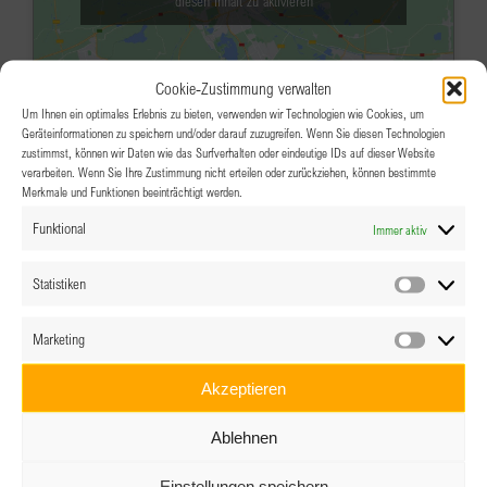
diesen Inhalt zu aktivieren
Cookie-Zustimmung verwalten
Um Ihnen ein optimales Erlebnis zu bieten, verwenden wir Technologien wie Cookies, um
Geräteinformationen zu speichern und/oder darauf zuzugreifen. Wenn Sie diesen Technologien
zustimmst, können wir Daten wie das Surfverhalten oder eindeutige IDs auf dieser Website
verarbeiten. Wenn Sie Ihre Zustimmung nicht erteilen oder zurückziehen, können bestimmte
Merkmale und Funktionen beeinträchtigt werden.
FEB.
18:45
-
23:00
9
Funktional
Immer aktiv
Members-only Clubabend Wels-
Hausruck “Wir für uns”
Statistiken
Statistik
Hotel Gösserbräu
Kaiser-Josef-Platz 27, Wels
Marketing
Marketin
Veranstaltungsdetails
Wegbeschreibung
Akzeptieren
FEB.
18:00
-
21:30
10
Ablehnen
Clubabend Tirol – After Work Drink
Einstellungen speichern