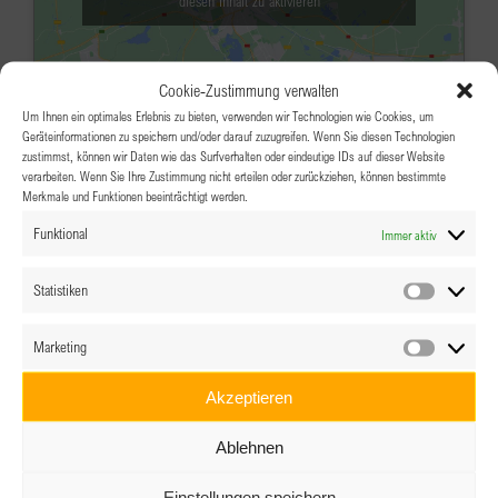
diesen Inhalt zu aktivieren
Cookie-Zustimmung verwalten
Um Ihnen ein optimales Erlebnis zu bieten, verwenden wir Technologien wie Cookies, um
Geräteinformationen zu speichern und/oder darauf zuzugreifen. Wenn Sie diesen Technologien
zustimmst, können wir Daten wie das Surfverhalten oder eindeutige IDs auf dieser Website
verarbeiten. Wenn Sie Ihre Zustimmung nicht erteilen oder zurückziehen, können bestimmte
Merkmale und Funktionen beeinträchtigt werden.
DEZ.
19:00
-
20:30
3
Funktional
Immer aktiv
Empowerment NOW! Online:
Storytelling zu „Vereinbarkeit von
Statistiken
Statistik
Beruf und Familie“
Marketing
Marketin
Online im Treffpunkt BPW auf Zoom
Akzeptieren
Veranstaltungsdetails
Wegbeschreibung
Ablehnen
DEZ.
17:00
-
22:00
4
Einstellungen speichern