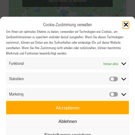
diesen Inhalt zu aktivieren
Cookie-Zustimmung verwalten
Um Ihnen ein optimales Erlebnis zu bieten, verwenden wir Technologien wie Cookies, um
Geräteinformationen zu speichern und/oder darauf zuzugreifen. Wenn Sie diesen Technologien
zustimmst, können wir Daten wie das Surfverhalten oder eindeutige IDs auf dieser Website
verarbeiten. Wenn Sie Ihre Zustimmung nicht erteilen oder zurückziehen, können bestimmte
Merkmale und Funktionen beeinträchtigt werden.
OKT.
19:00
-
20:30
15
Funktional
Immer aktiv
Empowerment NOW! Online:
Doppelte Herausforderung: Beruf
Statistiken
Statistik
und Familienleben mit einem
Marketing
Marketin
chronisch kranken Kind
Akzeptieren
Online über Zoom
Ablehnen
Veranstaltungsdetails
Wegbeschreibung
Einstellungen speichern