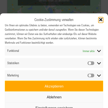
diesen Inhalt zu aktivieren
Cookie-Zustimmung verwalten
Um Ihnen ein optimales Erlebnis zu bieten, verwenden wir Technologien wie Cookies, um
Geräteinformationen zu speichern und/oder darauf zuzugreifen. Wenn Sie diesen Technologien
zustimmst, können wir Daten wie das Surfverhalten oder eindeutige IDs auf dieser Website
verarbeiten. Wenn Sie Ihre Zustimmung nicht erteilen oder zurückziehen, können bestimmte
Merkmale und Funktionen beeinträchtigt werden.
FEB.
18:00
-
22:00
23
Funktional
Immer aktiv
BPW Villach Clubabend u. Vortrag
VOCO Hotel Villach
Europaplatz 1-2, Villach
Statistiken
Statistik
Veranstaltungsdetails
Wegbeschreibung
Marketing
Marketin
FEB.
18:30
-
20:00
23
Akzeptieren
Generalversammlung BPW eClub
Ablehnen
mit Neuwahl des Vorstands –
Einstellungen speichern