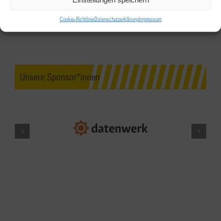
hybride Veranstaltung
Cookie-Richtlinie
Datenschutzerklärung
Impressum
Buchdruckerei Lustenau und Zoom
Millennium
Park 10, Lustenau
MÄRZ
18:00
-
22:00
8
Unsere Sponsor*innen
Komponistinnen?… Wirklich?
Das Wolfgang, Outdoor Lounge, Salzburg
Airport
MÄRZ
18:45
-
23:00
8
Clubabend Wels-Hausruck
“Selbstmarketing”
AMEDIA Hotel Linz
Prinz-Eugen-Straße 12, Linz