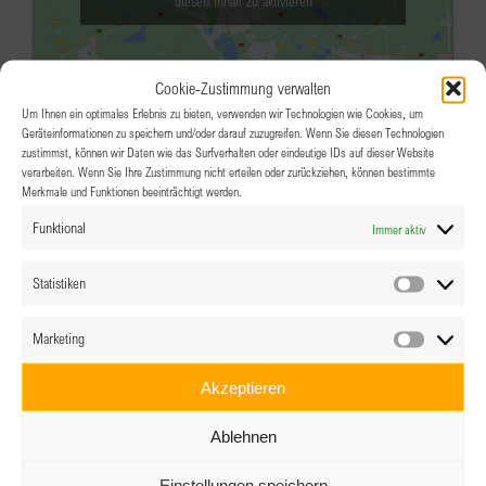
diesen Inhalt zu aktivieren
Cookie-Zustimmung verwalten
Um Ihnen ein optimales Erlebnis zu bieten, verwenden wir Technologien wie Cookies, um
Geräteinformationen zu speichern und/oder darauf zuzugreifen. Wenn Sie diesen Technologien
zustimmst, können wir Daten wie das Surfverhalten oder eindeutige IDs auf dieser Website
verarbeiten. Wenn Sie Ihre Zustimmung nicht erteilen oder zurückziehen, können bestimmte
Merkmale und Funktionen beeinträchtigt werden.
MÄRZ
19:00
26
Funktional
Immer aktiv
BPW Vorarlberg im Modehaus Uli
Zumtobel
Statistiken
Statistik
Modehaus Uli Zumtobel
Marktstraße 15,
Marketing
Dornbirn
Marketin
Veranstaltungsdetails
Wegbeschreibung
Akzeptieren
Ablehnen
APR.
18:30
-
22:00
2
BPW Linz-Wels: Feminismus 4.0
Einstellungen speichern