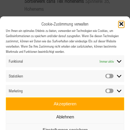
Sortierwerk carla Tex Hohenems
Spinnerei 35,
Hohenems
Cookie-Zustimmung verwalten
Di.
Um Ihnen ein optimales Erlebnis zu bieten, verwenden wir Technologien wie Cookies, um
10
Geräteinformationen zu speichern und/oder darauf zuzugreifen. Wenn Sie diesen Technologien
zustimmst, können wir Daten wie das Surfverhalten oder eindeutige IDs auf dieser Website
verarbeiten. Wenn Sie Ihre Zustimmung nicht erteilen oder zurückziehen, können bestimmte
Merkmale und Funktionen beeinträchtigt werden.
Funktional
Immer aktiv
Statistiken
Statistik
10.12.2024 @ 18:00
-
22:00
Marketing
Marketin
Weihnachtsfeier- BPW Salzburg
Akzeptieren
Restaurant Jedermann, Salzburg Airport
Ablehnen
Einstellungen speichern