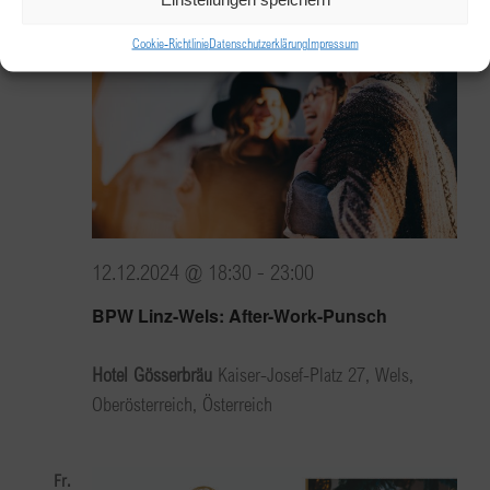
Do.
12
Cookie-Richtlinie
Datenschutzerklärung
Impressum
12.12.2024 @ 18:30
-
23:00
BPW Linz-Wels: After-Work-Punsch
Hotel Gösserbräu
Kaiser-Josef-Platz 27, Wels,
Oberösterreich, Österreich
Fr.