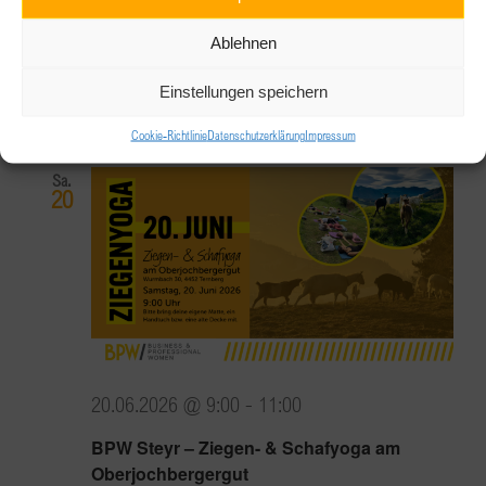
BPW Wien & Umgebung “Liften wos geht”
Ablehnen
Alser Straße 26/III, 1090 Wien
Alser Straße 26/III,
Einstellungen speichern
Wien, Austria
Cookie-Richtlinie
Datenschutzerklärung
Impressum
Sa.
20
20.06.2026 @ 9:00
-
11:00
BPW Steyr – Ziegen- & Schafyoga am
Oberjochbergergut