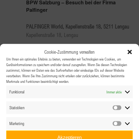
BPW Salzburg – Besuch bei der Firma
Palfinger
PALFINGER World, Kapellenstraße 18, 5211 Lengau
Kapellenstraße 18, Lengau
Cookie-Zustimmung verwalten
Fr.
Um Ihnen ein optimales Erlebnis zu bieten, verwenden wir Technologien wie Cookies, um
19
Geräteinformationen zu speichern und/oder darauf zuzugreifen. Wenn Sie diesen Technologien
zustimmst, können wir Daten wie das Surfverhalten oder eindeutige IDs auf dieser Website
verarbeiten. Wenn Sie Ihre Zustimmung nicht erteilen oder zurückziehen, können bestimmte
Merkmale und Funktionen beeinträchtigt werden.
Funktional
Immer aktiv
Statistiken
Statistik
Marketing
Marketin
19.06.2026 @ 9:15
-
13:30
Akzeptieren