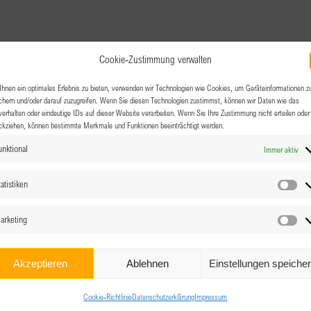
Cookie-Zustimmung verwalten
hnen ein optimales Erlebnis zu bieten, verwenden wir Technologien wie Cookies, um Geräteinformationen z
chern und/oder darauf zuzugreifen. Wenn Sie diesen Technologien zustimmst, können wir Daten wie das
verhalten oder eindeutige IDs auf dieser Website verarbeiten. Wenn Sie Ihre Zustimmung nicht erteilen oder
ckziehen, können bestimmte Merkmale und Funktionen beeinträchtigt werden.
unktional
Immer aktiv
atistiken
Sta
arketing
Ma
Akzeptieren
Ablehnen
Einstellungen speiche
Cookie-Richtlinie
Datenschutzerklärung
Impressum