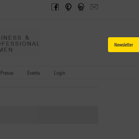
BPW
Offenes
BPW
Anfrage
Austria
Frauennetzwerk
Gruppe
schicken
Facebook
Facebook
auf
LinkedIn
Toggle
Sliding
Bar
Area
Presse
Events
Login