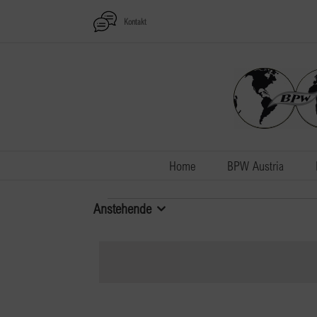
Zum
Kontakt
Inhalt
springen
Home
BPW Austria
Veranstaltungen
Anstehende
Datum
wählen.