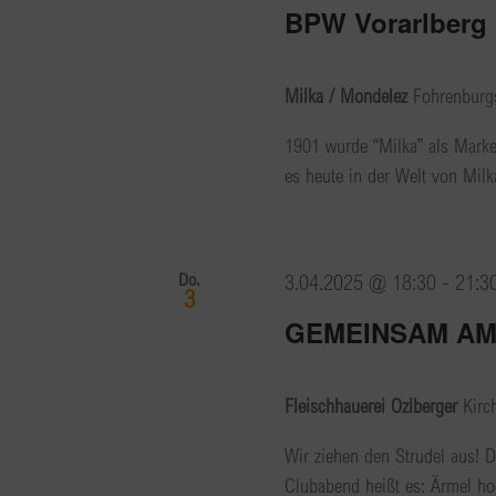
BPW Vorarlberg 
Milka / Mondelez
Fohrenburgs
1901 wurde “Milka” als Marke 
es heute in der Welt von Mil
Do.
3.04.2025 @ 18:30
-
21:3
3
GEMEINSAM AM
Fleischhauerei Ozlberger
Kirc
Wir ziehen den Strudel aus! D
Clubabend heißt es: Ärmel h