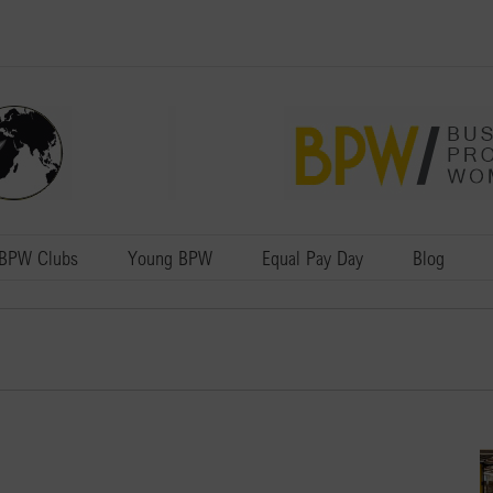
BPW Clubs
Young BPW
Equal Pay Day
Blog