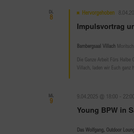
Di.
Hervorgehoben
8.04.2
8
Impulsvortrag u
Bambergsaal Villach
Moritschs
Die Ganze Arbeit Fürs Halbe 
Villach, laden wir Euch ganz
Mi.
9.04.2025 @ 18:00
-
22:0
9
Young BPW in S
Das Wolfgang, Outdoor Lounge