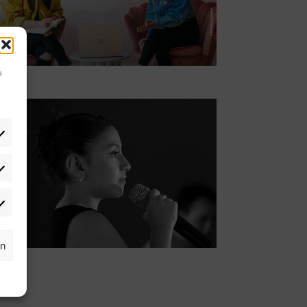
u
tistiken
rketing
rn