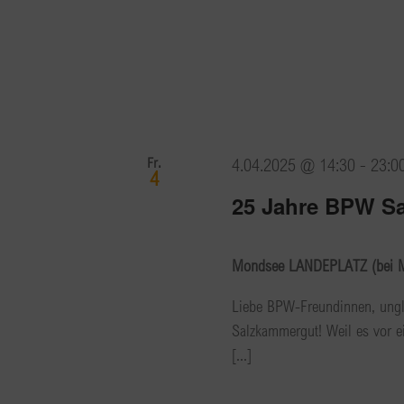
Fr.
4.04.2025 @ 14:30
-
23:0
4
25 Jahre BPW S
Mondsee LANDEPLATZ (bei M
Liebe BPW-Freundinnen, ungla
Salzkammergut! Weil es vor ei
[...]