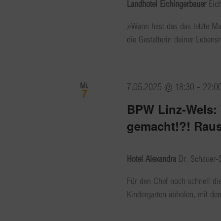
Landhotel Eichingerbauer
Eic
»Wann hast das das letzte Mal
die Gestalterin deiner Lebensre
Mi.
7.05.2025 @ 18:30
-
22:0
7
BPW Linz-Wels:
gemacht!?! Raus
Hotel Alexandra
Dr. Schauer-S
Für den Chef noch schnell di
Kindergarten abholen, mit de