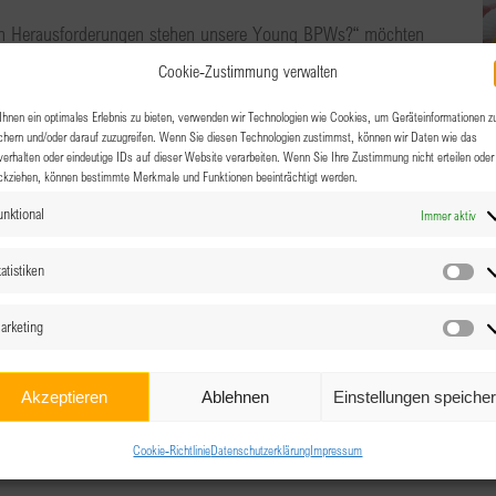
en Herausforderungen stehen unsere Young BPWs?“ möchten
 eine Bühne geben, um offen über ihre beruflichen [...]
Cookie-Zustimmung verwalten
hnen ein optimales Erlebnis zu bieten, verwenden wir Technologien wie Cookies, um Geräteinformationen z
chern und/oder darauf zuzugreifen. Wenn Sie diesen Technologien zustimmst, können wir Daten wie das
verhalten oder eindeutige IDs auf dieser Website verarbeiten. Wenn Sie Ihre Zustimmung nicht erteilen oder
0
ckziehen, können bestimmte Merkmale und Funktionen beeinträchtigt werden.
unktional
Immer aktiv
timme als Visitenkarte
atistiken
Sta
ße 113, Garsten / Unterdambach
arketing
Ma
Präsenz, Gesundheit und kraftvoller Kommunikation Die
nde Rolle für die persönliche und berufliche Wirkung. Sie
Akzeptieren
Ablehnen
Einstellungen speiche
Cookie-Richtlinie
Datenschutzerklärung
Impressum