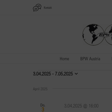
Zum
Kontakt
Inhalt
springen
Home
BPW Austria
Veranstaltungen
3.04.2025
 - 
7.05.2025
Datum
wählen.
April 2025
Do.
3.04.2025 @ 16:00
3