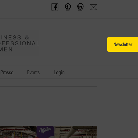
BPW
Offenes
BPW
Anfrage
Austria
Frauennetzwerk
Gruppe
schicken
Facebook
Facebook
auf
LinkedIn
Toggle
Sliding
Bar
Area
Presse
Events
Login