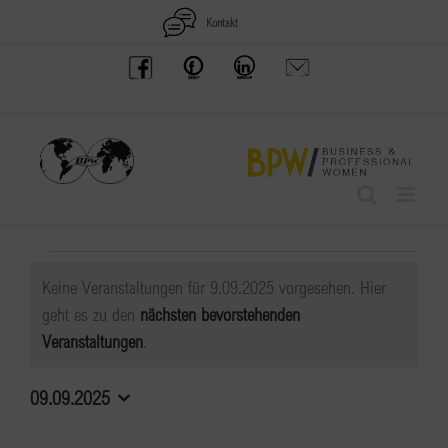
Zum
Kontakt
Inhalt
BPW
Offenes
BPW
Anfrage
springen
Austria
Frauennetzwerk
Gruppe
schicken
Facebook
Facebook
auf
LinkedIn
Veranstaltungen
Keine Veranstaltungen für 9.09.2025 vorgesehen. Hier
für
geht es zu den
nächsten bevorstehenden
Hinweis
Veranstaltungen
.
9.09.2025
09.09.2025
Datum
wählen.