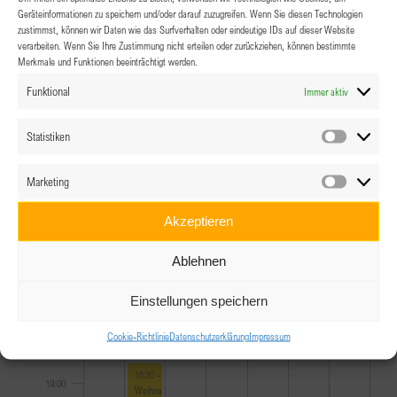
10:00
Geräteinformationen zu speichern und/oder darauf zuzugreifen. Wenn Sie diesen Technologien
zustimmst, können wir Daten wie das Surfverhalten oder eindeutige IDs auf dieser Website
11:00
verarbeiten. Wenn Sie Ihre Zustimmung nicht erteilen oder zurückziehen, können bestimmte
Merkmale und Funktionen beeinträchtigt werden.
12:00
Funktional
Immer aktiv
13:00
Statistiken
Statistik
14:00
Marketing
Marketin
15:00
Akzeptieren
16:00
Ablehnen
17:00
Einstellungen speichern
Cookie-Richtlinie
Datenschutzerklärung
Impressum
18:00
December 7, 2021
18:30
-
22:00
19:00
Weihnachts-