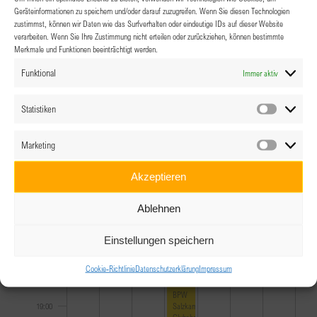
10:00
Geräteinformationen zu speichern und/oder darauf zuzugreifen. Wenn Sie diesen Technologien
zustimmst, können wir Daten wie das Surfverhalten oder eindeutige IDs auf dieser Website
11:00
verarbeiten. Wenn Sie Ihre Zustimmung nicht erteilen oder zurückziehen, können bestimmte
Merkmale und Funktionen beeinträchtigt werden.
12:00
Funktional
Immer aktiv
13:00
Statistiken
Statistik
14:00
Marketing
Marketin
15:00
Akzeptieren
16:00
Ablehnen
17:00
Einstellungen speichern
Cookie-Richtlinie
Datenschutzerklärung
Impressum
18:00
February 2, 2023
18:00
-
21:00
BPW
Salzkammergut
19:00
Clubabend