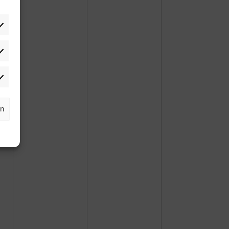
tistiken
rketing
rn