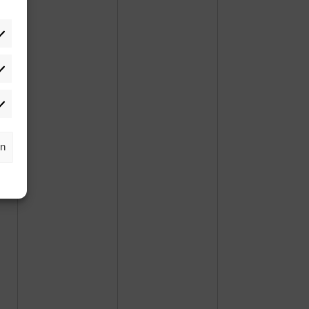
tistiken
rketing
rn