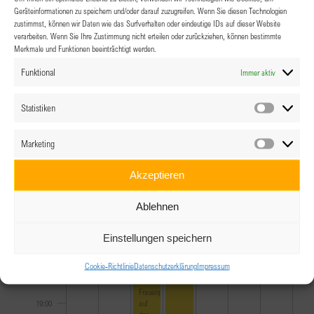
10:00
August 10, 2024
Geräteinformationen zu speichern und/oder darauf zuzugreifen. Wenn Sie diesen Technologien
10:00
-
14:00
BPW
zustimmst, können wir Daten wie das Surfverhalten oder eindeutige IDs auf dieser Website
Salzkammergut
11:00
verarbeiten. Wenn Sie Ihre Zustimmung nicht erteilen oder zurückziehen, können bestimmte
Sommerbrunch
Merkmale und Funktionen beeinträchtigt werden.
August
2024
12:00
Funktional
Immer aktiv
13:00
Statistiken
Statistik
14:00
Marketing
August 8, 2024
14:00
-
21:00
Marketin
Clubausflug_BPW
Salzburg_Bad
15:00
Akzeptieren
Ischl
16:00
Ablehnen
17:00
Einstellungen speichern
Cookie-Richtlinie
Datenschutzerklärung
Impressum
18:00
August 7, 2024
18:00
-
21:00
Frauenpower
auf
19:00
der