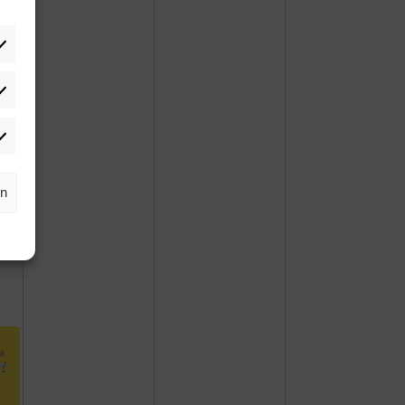
tistiken
rketing
rn
nk