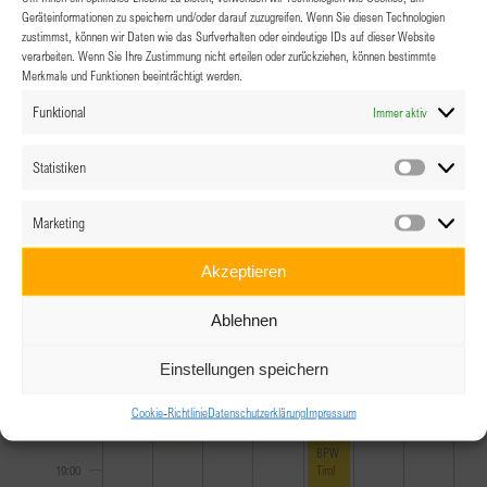
10:00
Geräteinformationen zu speichern und/oder darauf zuzugreifen. Wenn Sie diesen Technologien
zustimmst, können wir Daten wie das Surfverhalten oder eindeutige IDs auf dieser Website
11:00
verarbeiten. Wenn Sie Ihre Zustimmung nicht erteilen oder zurückziehen, können bestimmte
Merkmale und Funktionen beeinträchtigt werden.
12:00
Funktional
Immer aktiv
13:00
Statistiken
Statistik
14:00
Marketing
Marketin
15:00
Akzeptieren
16:00
Ablehnen
17:00
Einstellungen speichern
Cookie-Richtlinie
Datenschutzerklärung
Impressum
18:00
June 23, 2026
BPW Vorarlberg Sommerfest
18:00
June 26, 2026
18:00
-
22:00
BPW
Tirol
19:00
–