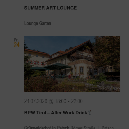
SUMMER ART LOUNGE
Lounge Garten
Fr.
24
24.07.2026 @ 18:00
-
22:00
BPW Tirol – After Work Drink
Grünwalderhof in Patsch
Römer Straße 1, Patsch,