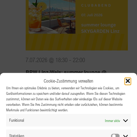
7.07.2026 @ 18:30
-
22:00
BPW Linz-Wels: summer lounge @
Skygarden Linz
Cookie-Zustimmung verwalten
Um Ihnen ein optimales Erlebnis zu bieten, verwenden wir Technologien wie Cookies, um
Geräteinformationen zu speichern und/oder darauf zuzugreifen. Wenn Sie diesen Technologien
SKYGARDEN, Linz
Landstrasse 17-25, Linz
zustimmst, können wir Daten wie das Surfverhalten oder eindeutige IDs auf dieser Website
verarbeiten. Wenn Sie Ihre Zustimmung nicht erteilen oder zurückziehen, können bestimmte
Merkmale und Funktionen beeinträchtigt werden.
Mi.
Funktional
Immer aktiv
8
Statistiken