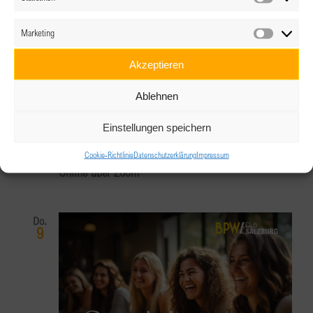
Statistik
Marketing
Marketin
Akzeptieren
8.07.2026 @ 19:00
Ablehnen
Onboarding Veranstaltung – Exklusiv für
Einstellungen speichern
BPW
Cookie-Richtlinie
Datenschutzerklärung
Impressum
Online über Zoom
Do.
9