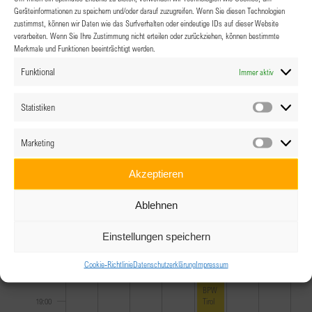
10:00
Geräteinformationen zu speichern und/oder darauf zuzugreifen. Wenn Sie diesen Technologien
zustimmst, können wir Daten wie das Surfverhalten oder eindeutige IDs auf dieser Website
11:00
verarbeiten. Wenn Sie Ihre Zustimmung nicht erteilen oder zurückziehen, können bestimmte
Merkmale und Funktionen beeinträchtigt werden.
12:00
Funktional
Immer aktiv
13:00
Statistiken
Statistik
14:00
Marketing
Marketin
15:00
Akzeptieren
16:00
Ablehnen
17:00
Einstellungen speichern
Cookie-Richtlinie
Datenschutzerklärung
Impressum
18:00
July 24, 2026
18:00
-
22:00
BPW
Tirol
19:00
–