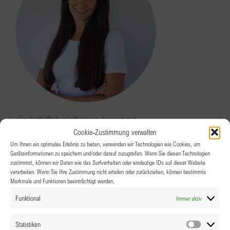
elisabeth@physiotherapie-bewegt.net
Cookie-Zustimmung verwalten
Elisabeth Burgstaller
Um Ihnen ein optimales Erlebnis zu bieten, verwenden wir Technologien wie Cookies, um
Schriftführerin
Geräteinformationen zu speichern und/oder darauf zuzugreifen. Wenn Sie diesen Technologien
zustimmst, können wir Daten wie das Surfverhalten oder eindeutige IDs auf dieser Website
verarbeiten. Wenn Sie Ihre Zustimmung nicht erteilen oder zurückziehen, können bestimmte
Merkmale und Funktionen beeinträchtigt werden.
Funktional
Immer aktiv
Statistiken