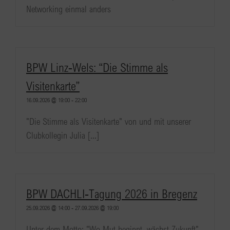
Networking einmal anders
BPW Linz-Wels: “Die Stimme als
Visitenkarte”
16.09.2026 @ 19:00
-
22:00
"Die Stimme als Visitenkarte" von und mit unserer
Clubkollegin Julia [...]
BPW DACHLI-Tagung 2026 in Bregenz
25.09.2026 @ 14:00
-
27.09.2026 @ 19:00
Unter dem Motto: "Wo Mut beginnt, wächst Zukunft",