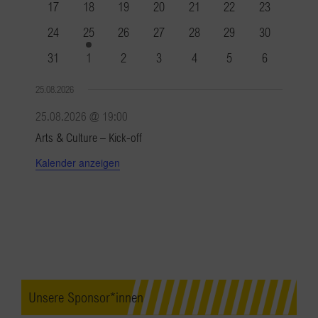
0
0
0
0
0
0
0
17
18
19
20
21
22
23
Veranstaltungen
Veranstaltungen
Veranstaltungen
Veranstaltungen
Veranstaltungen
Veranstaltungen
Veranstaltun
0
1
0
0
0
0
0
24
25
26
27
28
29
30
Veranstaltungen
Veranstaltung
Veranstaltungen
Veranstaltungen
Veranstaltungen
Veranstaltungen
Veranstaltun
0
0
0
0
0
0
0
31
1
2
3
4
5
6
Veranstaltungen
Veranstaltungen
Veranstaltungen
Veranstaltungen
Veranstaltungen
Veranstaltungen
Veranstaltu
25.08.2026
25.08.2026 @ 19:00
Arts & Culture – Kick-off
Kalender anzeigen
Unsere Sponsor*innen