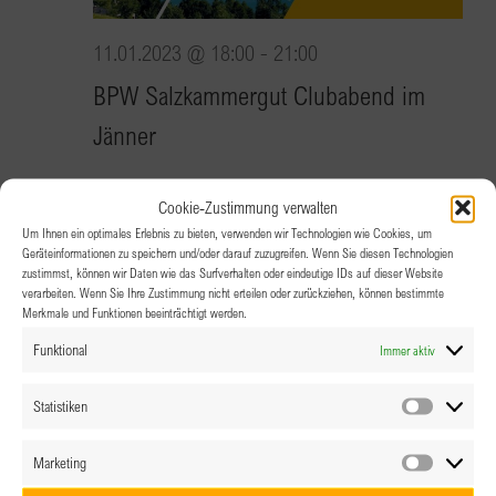
11.01.2023 @ 18:00
-
21:00
BPW Salzkammergut Clubabend im
Jänner
Cookie-Zustimmung verwalten
Landhotel Eichingerbauer
Eich 34, Mondsee
Um Ihnen ein optimales Erlebnis zu bieten, verwenden wir Technologien wie Cookies, um
Geräteinformationen zu speichern und/oder darauf zuzugreifen. Wenn Sie diesen Technologien
zustimmst, können wir Daten wie das Surfverhalten oder eindeutige IDs auf dieser Website
verarbeiten. Wenn Sie Ihre Zustimmung nicht erteilen oder zurückziehen, können bestimmte
Merkmale und Funktionen beeinträchtigt werden.
Funktional
Immer aktiv
Statistiken
Statistik
Marketing
11.01.2023 @ 18:00
-
22:00
Marketin