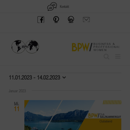
Zum
Kontakt
Inhalt
BPW
Offenes
BPW
Anfrage
springen
Austria
Frauennetzwerk
Gruppe
schicken
Facebook
Facebook
auf
LinkedIn
Veranstaltungen
11.01.2023
 - 
14.02.2023
Datum
wählen.
Januar 2023
Mi.
11