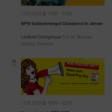
11.01.2023 @ 18:00
-
21:00
BPW Salzkammergut Clubabend im Jänner
Landhotel Eichingerbauer
Eich 34, Mondsee,
Salzburg, Österreich
Mi.
11
11.01.2023 @ 18:00
-
22:00