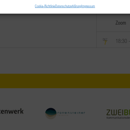
BPW 
Cookie-Richtlinie
Datenschutzerklärung
Impressum
Weihn
Zoom
DEZ.
18:30
7
Weihn
Salzbur
Restaur
Innsbru
Salzbur
DEZ.
19:30
13
BPW V
Weihn