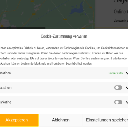
Online
Veranstaltu
g-Cookies zu akzeptieren und
NOV.
18:30
Cookie-Zustimmung verwalten
24
lt zu aktivieren
Cluba
hnen ein optimales Erlebnis zu bieten, verwenden wir Technologien wie Cookies, um Geräteinformationen z
chern und/oder darauf zuzugreifen. Wenn Sie diesen Technologien zustimmst, können wir Daten wie das
verhalten oder eindeutige IDs auf dieser Website verarbeiten. Wenn Sie Ihre Zustimmung nicht erteilen oder
Blumen
ckziehen, können bestimmte Merkmale und Funktionen beeinträchtigt werden.
unktional
Immer aktiv
DEZ.
18:00
2
BPW V
atistiken
Sta
Zoom
arketing
Ma
DEZ.
18:45
2
Akzeptieren
Ablehnen
Einstellungen speiche