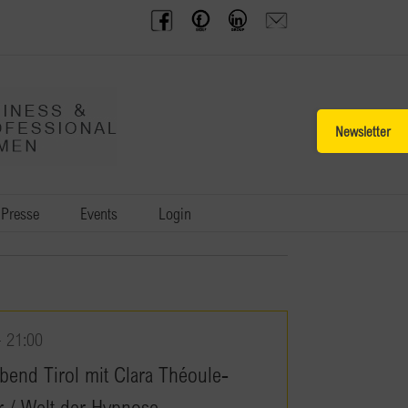
BPW
Offenes
BPW
Anfrage
Austria
Frauennetzwerk
Gruppe
schicken
Facebook
Facebook
auf
LinkedIn
Toggle
Sliding
Bar
Area
Presse
Events
Login
-
21:00
bend Tirol mit Clara Théoule-
Zieger / Welt der Hypnose