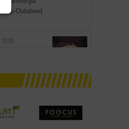
Salzkammergut
achts-Clubabend
-
22:00
achts-Clubabend
g Airport W. A. Mozart,
ant Jedermann
cker Bundesstr. 95,
g
-
22:00
orarlberg Online
achtsfeier 2021