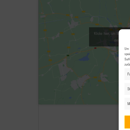
Klicke hier, um Marketin
diesen Inha
Um I
spei
Surf
zurü
F
St
M