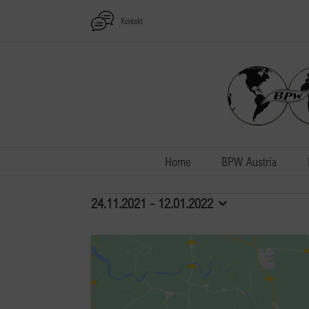
Zum
Kontakt
Inhalt
springen
Home
BPW Austria
Veranstaltungen
24.11.2021
 - 
12.01.2022
Datum
auswählen.