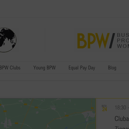
BPW Clubs
Young BPW
Equal Pay Day
Blog
NOV.
18:30
24
Cluba