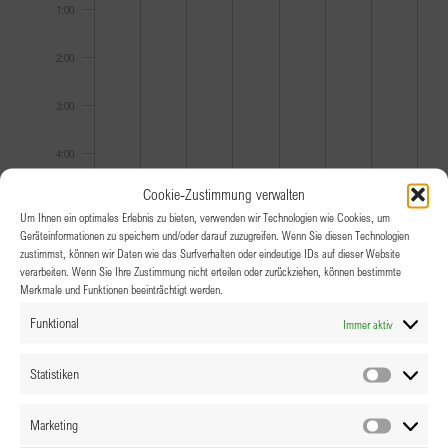
1:00
22,
23,
an
24,
25,
an
26,
an
27,
an
28,
an
2021
2021
diesem
2021
2021
diesem
2021
diesem
2021
diesem
2021
diesem
2:00
Tag.
Tag.
Tag.
Tag.
Tag.
3:00
4:00
Cookie-Zustimmung verwalten
5:00
Um Ihnen ein optimales Erlebnis zu bieten, verwenden wir Technologien wie Cookies, um
Geräteinformationen zu speichern und/oder darauf zuzugreifen. Wenn Sie diesen Technologien
6:00
zustimmst, können wir Daten wie das Surfverhalten oder eindeutige IDs auf dieser Website
verarbeiten. Wenn Sie Ihre Zustimmung nicht erteilen oder zurückziehen, können bestimmte
Merkmale und Funktionen beeinträchtigt werden.
7:00
Funktional
Immer aktiv
8:00
Statistiken
Statistik
9:00
Marketing
Marketin
10:00