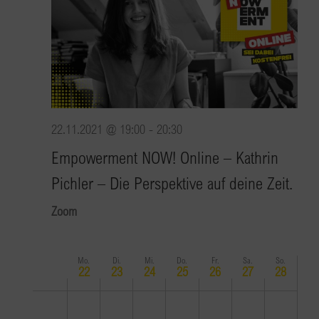
22.11.2021 @ 19:00
-
20:30
Empowerment NOW! Online – Kathrin
Pichler – Die Perspektive auf deine Zeit.
Zoom
Mo.
Di.
Mi.
Do.
Fr.
Sa.
So.
Woche
22
23
24
25
26
27
28
von
Montag,
Dienstag,
Keine
Mittwoch,
Donnerstag,
Keine
Freitag,
Keine
Samstag,
Keine
Sonntag,
Keine
Veranstaltungen
0:00
November
November
Veranstaltungen
November
November
Veranstaltungen
November
Veranstaltungen
November
Veranstaltungen
November
Veranstaltu