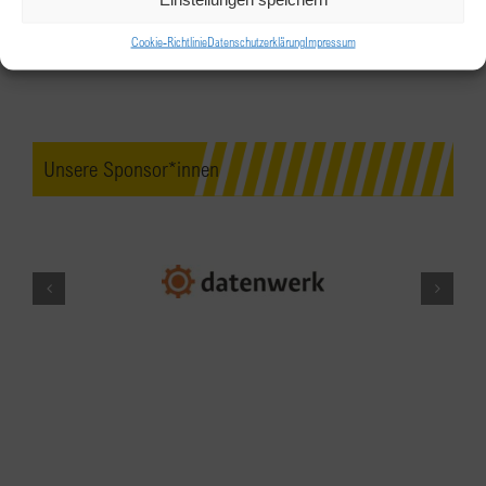
Airport
Cookie-Richtlinie
Datenschutzerklärung
Impressum
AUG.
18:00
-
22:00
22
BPW Tirol – After Work Drink am
Baggersee
Unsere Sponsor*innen
deck47 am Baggersee, Archenweg 62, 6020
Innsbruck
Archenweg 62, Innsbruck
AUG.
18:00
-
22:00
29
BPW Tirol – After Work Drink am
Baggersee
deck47 am Baggersee, Archenweg 62, 6020
Innsbruck
Archenweg 62, Innsbruck