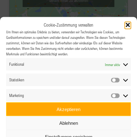
diesen Inhalt zu aktivieren
Cookie-Zustimmung verwalten
Um Ihnen ein optimales Erlebnis zu bieten, verwenden wir Technologien wie Cookies, um
Geräteinformationen zu speichern und/oder darauf zuzugreifen. Wenn Sie diesen Technologien
zustimmst, können wir Daten wie das Surfverhalten oder eindeutige IDs auf dieser Website
verarbeiten. Wenn Sie Ihre Zustimmung nicht erteilen oder zurückziehen, können bestimmte
Merkmale und Funktionen beeinträchtigt werden.
AUG.
19:00
-
21:00
7
Funktional
Immer aktiv
Clubabend @ Summer Lounge
Stadtplatz Eferding
Eferding
Statistiken
Statistik
Veranstaltungsdetails
Wegbeschreibung
Marketing
Marketin
AUG.
18:00
-
22:00
14
Akzeptieren
Afterwork – BPW Salzburg
Ablehnen
Das Wolfgang, Outdoor Lounge, Salzburg
Einstellungen speichern