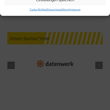
BPW Salzburg – Besuch bei der
Cookie-Richtlinie
Datenschutzerklärung
Impressum
Firma Palfinger
PALFINGER World, Kapellenstraße 18, 5211
Lengau
Kapellenstraße 18, Lengau
Unsere Sponsor*innen
JUNI
9:15
-
13:30
19
BPW Wien & Umgebung “Liften wos
geht”
Alser Straße 26/III, 1090 Wien
Alser Straße
26/III, Wien
JUNI
9:00
-
11:00
20
BPW Steyr – Ziegen- & Schafyoga