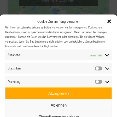
diesen Inhalt zu aktivieren
Cookie-Zustimmung verwalten
Um Ihnen ein optimales Erlebnis zu bieten, verwenden wir Technologien wie Cookies, um
Geräteinformationen zu speichern und/oder darauf zuzugreifen. Wenn Sie diesen Technologien
zustimmst, können wir Daten wie das Surfverhalten oder eindeutige IDs auf dieser Website
verarbeiten. Wenn Sie Ihre Zustimmung nicht erteilen oder zurückziehen, können bestimmte
Merkmale und Funktionen beeinträchtigt werden.
JUNI
18:00
-
22:00
12
Funktional
Immer aktiv
BPW Tirol – After Work Drink in
Kufstein
Statistiken
Statistik
CAVOS Griechisches Restaurant, Kufstein,
Marketing
Unterer Stadtplatz 9
Unterer Stadtplatz 9,
Marketin
Kufstein
Akzeptieren
Veranstaltungsdetails
Wegbeschreibung
Ablehnen
JUNI
15:00
-
19:00
18
Einstellungen speichern