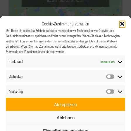
diesen Inhalt zu aktivieren
Cookie-Zustimmung verwalten
Um Ihnen ein optimales Erlebnis zu bieten, verwenden wir Technologien wie Cookies, um
Geräteinformationen zu speichern und/oder darauf zuzugreifen. Wenn Sie diesen Technologien
zustimmst, können wir Daten wie das Surfverhalten oder eindeutige IDs auf dieser Website
verarbeiten. Wenn Sie Ihre Zustimmung nicht erteilen oder zurückziehen, können bestimmte
Merkmale und Funktionen beeinträchtigt werden.
JUNI
15:00
-
19:00
18
Funktional
Immer aktiv
BPW Salzburg – Besuch bei der
Firma Palfinger
Statistiken
Statistik
PALFINGER World, Kapellenstraße 18, 5211
Marketing
Lengau
Kapellenstraße 18, Lengau
Marketin
Veranstaltungsdetails
Wegbeschreibung
Akzeptieren
Ablehnen
JUNI
9:15
-
13:30
19
BPW Wien & Umgebung “Liften wos
Einstellungen speichern