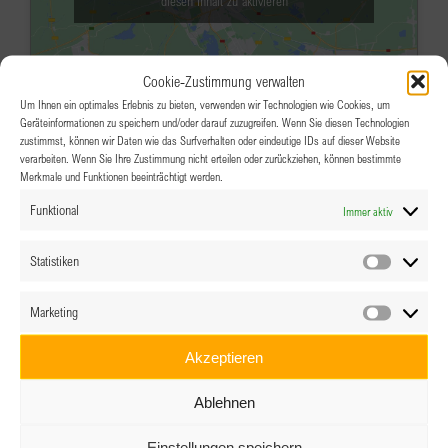
diesen Inhalt zu aktivieren
Cookie-Zustimmung verwalten
Um Ihnen ein optimales Erlebnis zu bieten, verwenden wir Technologien wie Cookies, um
Geräteinformationen zu speichern und/oder darauf zuzugreifen. Wenn Sie diesen Technologien
zustimmst, können wir Daten wie das Surfverhalten oder eindeutige IDs auf dieser Website
verarbeiten. Wenn Sie Ihre Zustimmung nicht erteilen oder zurückziehen, können bestimmte
Merkmale und Funktionen beeinträchtigt werden.
MÄRZ
19:00
-
20:30
15
Funktional
Immer aktiv
Empowerment NOW! Online:
Gendern – eine realistische Chance
Statistiken
Statistik
in Richtung Gleichberechtigung?
Marketing
Marketin
Online über Zoom
Akzeptieren
Veranstaltungsdetails
Wegbeschreibung
Ablehnen
MÄRZ
18:30
-
21:30
17
Einstellungen speichern