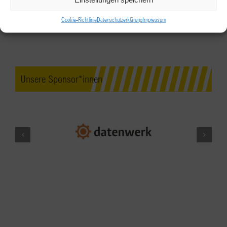
Schlüssel zum WOW-Auftritt online
Cookie-Richtlinie
Datenschutzerklärung
Impressum
Zoom
MÄRZ
9:00
-
11:00
25
Unsere Sponsor*innen
“Working Mum Brunch” Wels-
Hausruck
Hotel Ploberger
Kaiser-Josef-Platz 21, Wels
MÄRZ
10:15
-
17:00
25
Erweiterte Vorstandssitzung –
Members Only
Parkhotel Brunauer
Elisabethstraße 45A,