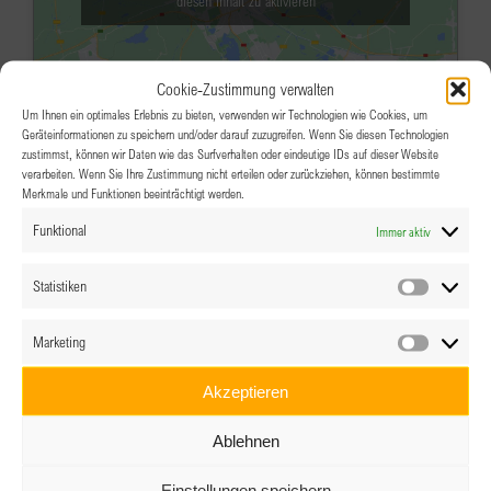
diesen Inhalt zu aktivieren
Cookie-Zustimmung verwalten
Um Ihnen ein optimales Erlebnis zu bieten, verwenden wir Technologien wie Cookies, um
Geräteinformationen zu speichern und/oder darauf zuzugreifen. Wenn Sie diesen Technologien
zustimmst, können wir Daten wie das Surfverhalten oder eindeutige IDs auf dieser Website
verarbeiten. Wenn Sie Ihre Zustimmung nicht erteilen oder zurückziehen, können bestimmte
Merkmale und Funktionen beeinträchtigt werden.
MÄRZ
18:30
-
21:30
17
Funktional
Immer aktiv
Clubabend Tirol – After Work Drink
in Kufstein
Statistiken
Statistik
Cafe Bistro „EGGER`S“ in Kufstein
Oberer
Marketing
Stadtplatz 5a, Kufstein
Marketin
Veranstaltungsdetails
Wegbeschreibung
Akzeptieren
Ablehnen
MÄRZ
19:00
-
20:00
23
Erfolgsfaktor Stimme – Der
Einstellungen speichern