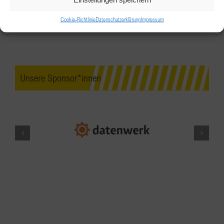
Café-Restaurant Martin
Geyrstraße 3, Innsbruck
Cookie-Richtlinie
Datenschutzerklärung
Impressum
MÄRZ
17:00
-
19:00
26
BPW Linz-Wels: KRONLACHNER –
the concept
Unsere Sponsor*innen
KRONLACHNER the concept
Römerstraße 63,
Attnang-Puchheim
MÄRZ
19:00
26
BPW Vorarlberg im Modehaus Uli
Zumtobel
Modehaus Uli Zumtobel
Marktstraße 15,
Dornbirn