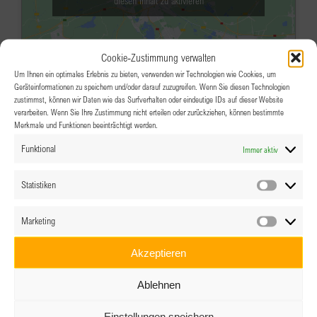
diesen Inhalt zu aktivieren
Cookie-Zustimmung verwalten
Um Ihnen ein optimales Erlebnis zu bieten, verwenden wir Technologien wie Cookies, um
Geräteinformationen zu speichern und/oder darauf zuzugreifen. Wenn Sie diesen Technologien
zustimmst, können wir Daten wie das Surfverhalten oder eindeutige IDs auf dieser Website
verarbeiten. Wenn Sie Ihre Zustimmung nicht erteilen oder zurückziehen, können bestimmte
Merkmale und Funktionen beeinträchtigt werden.
MÄRZ
18:00
-
21:30
24
Funktional
Immer aktiv
BPW Villach Clubabend –
Buchpräsentation
Statistiken
Statistik
Thalia Villach
Hauptplatz 4, Villach
Marketing
Marketin
Veranstaltungsdetails
Wegbeschreibung
Akzeptieren
MÄRZ
18:30
-
21:30
25
Ablehnen
Clubabend Tirol
Einstellungen speichern