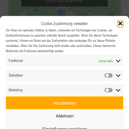
diesen Inhalt zu aktivieren
Cookie-Zustimmung verwalten
Um Ihnen ein optimales Erlebnis zu bieten, verwenden wir Technologien wie Cookies, um
Geräteinformationen zu speichern und/oder darauf zuzugreifen. Wenn Sie diesen Technologien
zustimmst, können wir Daten wie das Surfverhalten oder eindeutige IDs auf dieser Website
verarbeiten. Wenn Sie Ihre Zustimmung nicht erteilen oder zurückziehen, können bestimmte
Merkmale und Funktionen beeinträchtigt werden.
MAI
18:30
-
22:00
7
Funktional
Immer aktiv
BPW Linz-Wels: WORKSHOP „Allen
alles recht gemacht!?! Raus aus dem
Statistiken
Statistik
Stress!“
Marketing
Marketin
Hotel Alexandra
Dr. Schauer-Str. 41, Wels
Akzeptieren
Veranstaltungsdetails
Wegbeschreibung
Ablehnen
MAI
19:00
-
20:30
7
Einstellungen speichern