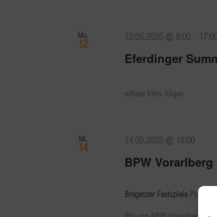
Mo.
12.05.2025 @ 8:00
-
17:0
12
Eferdinger Sum
nähere Infos folgen
Mi.
14.05.2025 @ 18:00
14
BPW Vorarlberg 
Bregenzer Festspiele
Platz de
Wir von BPW Vorarlberg besuc