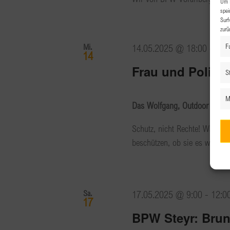
Um I
spei
Surf
zurü
Mi.
14.05.2025 @ 18:00
-
22:
F
14
Frau und Politik
St
M
Das Wolfgang, Outdoor Lounge
Schutz, nicht Rechte! Was Tru
beschützen, ob sie es wollen 
Sa.
17.05.2025 @ 9:00
-
12:0
17
BPW Steyr: Bru