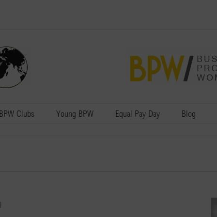
BPW Clubs
Young BPW
Equal Pay Day
Blog
0