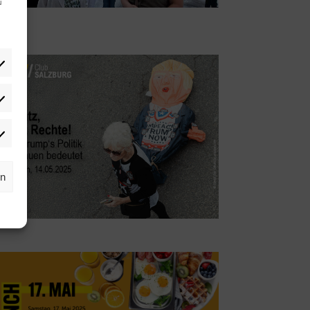
u
tistiken
rketing
rn