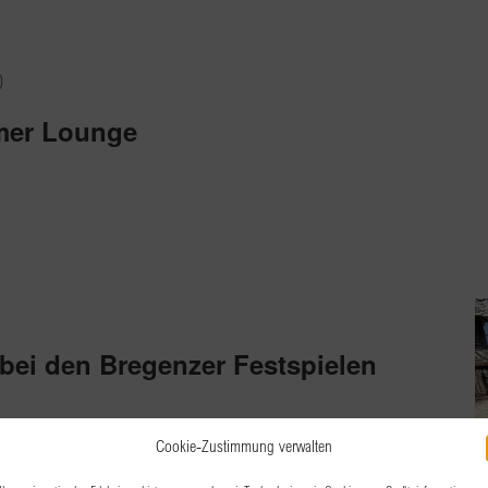
0
mer Lounge
bei den Bregenzer Festspielen
r Wiener Symphoniker 1, Bregenz
Cookie-Zustimmung verwalten
hen die Bregenzer Festspiele.