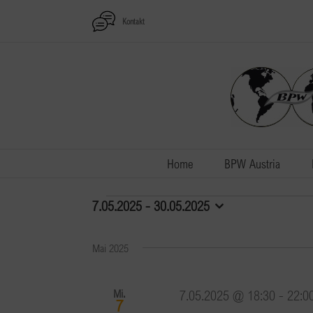
Zum
Kontakt
Inhalt
springen
Home
BPW Austria
Veranstaltungen
7.05.2025
 - 
30.05.2025
Datum
wählen.
Mai 2025
Mi.
7.05.2025 @ 18:30
-
22:0
7