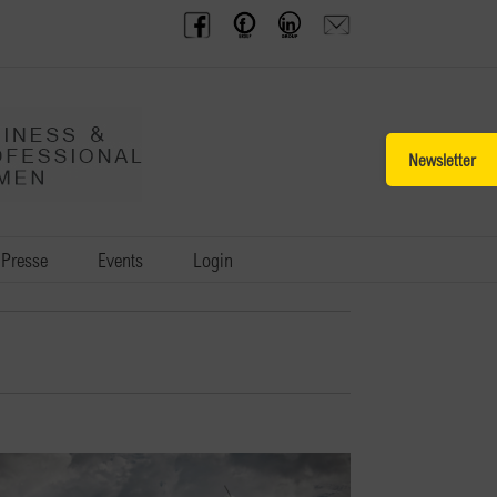
BPW
Offenes
BPW
Anfrage
Austria
Frauennetzwerk
Gruppe
schicken
Facebook
Facebook
auf
LinkedIn
Toggle
Sliding
Bar
Area
Presse
Events
Login