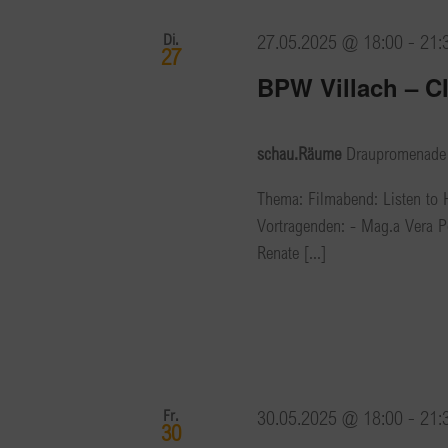
Di.
27.05.2025 @ 18:00
-
21:
27
BPW Villach – C
schau.Räume
Draupromenade 6
Thema: Filmabend: Listen to
Vortragenden: - Mag.a Vera P
Renate [...]
Fr.
30.05.2025 @ 18:00
-
21:
30