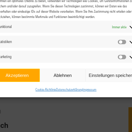
hnen ein optimales Erlebnis zu bieten, verwenden wir Technologien wie Cookies, um Geräteinformationen z
chern und/oder darauf zuzugreifen. Wenn Sie diesen Technologien zustimmst, können wir Daten wie das
verhalten oder eindeutige IDs auf dieser Website verarbeiten. Wenn Sie Ihre Zustimmung nicht erteilen oder
ckziehen, können bestimmte Merkmale und Funktionen beeinträchtigt werden.
00
unktional
Immer aktiv
atistiken
Sta
arketing
Ma
, Salzburg Airport
mp's Politik für Frauen bedeutet "Ich werde die Frauen
Akzeptieren
Ablehnen
Einstellungen speiche
oder nicht!" Mit dieser Aussage begründet [...]
Cookie-Richtlinie
Datenschutzerklärung
Impressum
0
nch