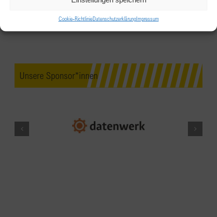
in Kufstein
Cookie-Richtlinie
Datenschutzerklärung
Impressum
Cafe Bistro „EGGER`S“ in Kufstein
Oberer
Stadtplatz 5a, Kufstein
MAI
20:00
-
21:30
30
Unsere Sponsor*innen
Think Tank Erweiterter Vorstand –
Exklusiv für BPW
Vorstandsmitglieder
Online über Zoom
JUNI
18:00
-
21:00
1
BPW Salzkammergut Clubabend im
Juni