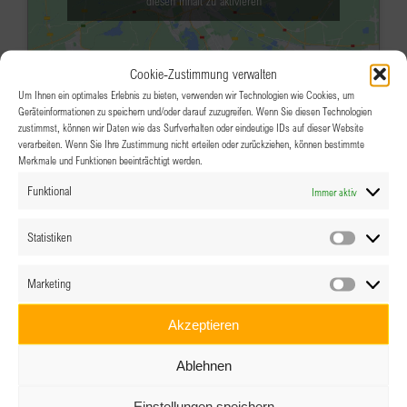
diesen Inhalt zu aktivieren
Cookie-Zustimmung verwalten
Um Ihnen ein optimales Erlebnis zu bieten, verwenden wir Technologien wie Cookies, um
Geräteinformationen zu speichern und/oder darauf zuzugreifen. Wenn Sie diesen Technologien
zustimmst, können wir Daten wie das Surfverhalten oder eindeutige IDs auf dieser Website
verarbeiten. Wenn Sie Ihre Zustimmung nicht erteilen oder zurückziehen, können bestimmte
Merkmale und Funktionen beeinträchtigt werden.
MAI
18:00
-
21:00
24
Funktional
Immer aktiv
Dr. Susanne Scholl – Lebensweg
einer Powerfrau
Statistiken
Statistik
Café Museum
Operngasse 7, 1010 Wien
Marketing
Marketin
Veranstaltungsdetails
Wegbeschreibung
Akzeptieren
MAI
18:00
-
21:00
25
Ablehnen
Clubabend Tirol – After Work Drink
Einstellungen speichern