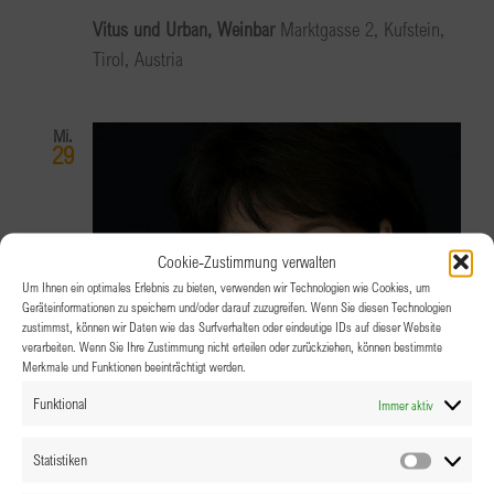
Vitus und Urban, Weinbar
Marktgasse 2, Kufstein,
Tirol, Austria
Mi.
29
Cookie-Zustimmung verwalten
Um Ihnen ein optimales Erlebnis zu bieten, verwenden wir Technologien wie Cookies, um
Geräteinformationen zu speichern und/oder darauf zuzugreifen. Wenn Sie diesen Technologien
zustimmst, können wir Daten wie das Surfverhalten oder eindeutige IDs auf dieser Website
verarbeiten. Wenn Sie Ihre Zustimmung nicht erteilen oder zurückziehen, können bestimmte
Merkmale und Funktionen beeinträchtigt werden.
Funktional
Immer aktiv
Statistiken
Statistik