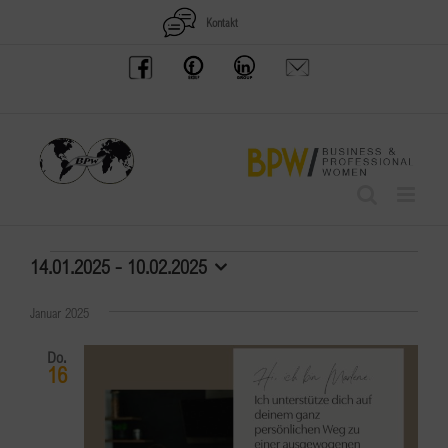
Zum
Kontakt
Inhalt
BPW
Offenes
BPW
Anfrage
springen
Austria
Frauennetzwerk
Gruppe
schicken
Facebook
Facebook
auf
LinkedIn
Veranstaltungen
14.01.2025
 - 
10.02.2025
Datum
wählen.
Januar 2025
Do.
16