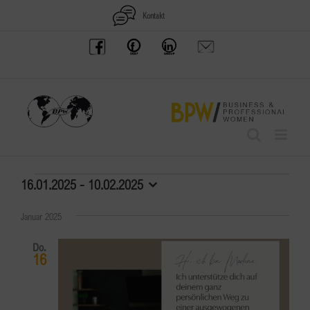
Zum
Kontakt
Inhalt
BPW
Offenes
BPW
Anfrage
springen
Austria
Frauennetzwerk
Gruppe
schicken
Facebook
Facebook
auf
LinkedIn
Veranstaltungen
16.01.2025
 - 
10.02.2025
Datum
wählen.
Januar 2025
Do.
16