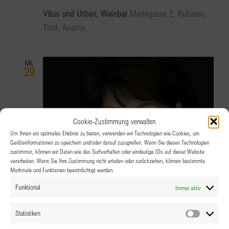
Vitus und Urban, Weinbar
Marktgasse 2, Kufstein,
Tirol, Austria
Mi.
29
Cookie-Zustimmung verwalten
Um Ihnen ein optimales Erlebnis zu bieten, verwenden wir Technologien wie Cookies, um
Geräteinformationen zu speichern und/oder darauf zuzugreifen. Wenn Sie diesen Technologien
zustimmst, können wir Daten wie das Surfverhalten oder eindeutige IDs auf dieser Website
verarbeiten. Wenn Sie Ihre Zustimmung nicht erteilen oder zurückziehen, können bestimmte
Merkmale und Funktionen beeinträchtigt werden.
Funktional
Immer aktiv
Statistiken
Statistik