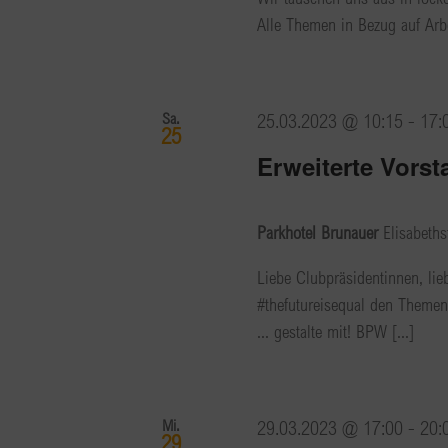
Alle Themen in Bezug auf Arbe
Sa.
25.03.2023 @ 10:15
-
17:
25
Erweiterte Vors
Parkhotel Brunauer
Elisabeths
Liebe Clubpräsidentinnen, lie
#thefutureisequal den Themenk
... gestalte mit! BPW [...]
Mi.
29.03.2023 @ 17:00
-
20:
29