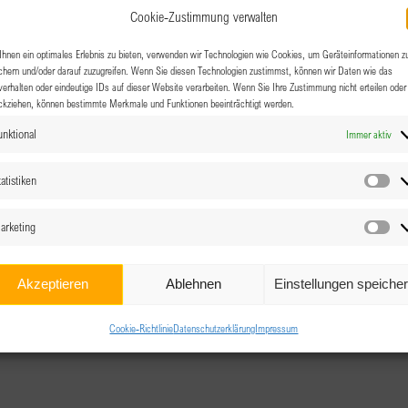
flexible Arbeitsmodelle, Vereinbarkeit von Familie und Beruf
Cookie-Zustimmung verwalten
men kennenlernen dürfen. Herzlichen Dank an das Team
hnen ein optimales Erlebnis zu bieten, verwenden wir Technologien wie Cookies, um Geräteinformationen z
ng und Einblicke!
chern und/oder darauf zuzugreifen. Wenn Sie diesen Technologien zustimmst, können wir Daten wie das
verhalten oder eindeutige IDs auf dieser Website verarbeiten. Wenn Sie Ihre Zustimmung nicht erteilen oder
ckziehen, können bestimmte Merkmale und Funktionen beeinträchtigt werden.
unktional
Immer aktiv
30
atistiken
ubabend
Sta
arketing
Ma
illach, Kärnten, Österreich
Akzeptieren
Ablehnen
Einstellungen speiche
en wir dazu nutzen, uns mit den nächsten
s BPW-Clubs Villach zu beschäftigen. Melanie und Kristina
Cookie-Richtlinie
Datenschutzerklärung
Impressum