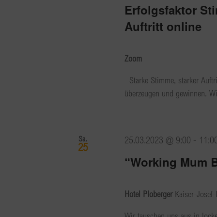
Erfolgsfaktor S
Auftritt online
Zoom
Starke Stimme, starker Auftr
überzeugen und gewinnen. Wie
Sa.
25.03.2023 @ 9:00
-
11:0
25
“Working Mum B
Hotel Ploberger
Kaiser-Josef-
Wir tauschen uns aus in lock