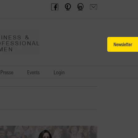
BPW
Offenes
BPW
Anfrage
Austria
Frauennetzwerk
Gruppe
schicken
Facebook
Facebook
auf
LinkedIn
Toggle
Sliding
Bar
Area
Presse
Events
Login