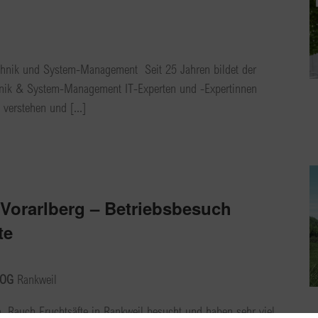
echnik und System-Management Seit 25 Jahren bildet der
hnik & System-Management IT-Experten und -Expertinnen
verstehen und [...]
Vorarlberg – Betriebsbesuch
te
o OG
Rankweil
. Rauch Fruchtsäfte in Rankweil besucht und haben sehr viel