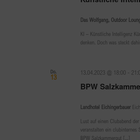
Das Wolfgang, Outdoor Lounge
KI – Künstliche Intelligenz K
denken. Doch was steckt dahint
Do.
13.04.2023 @ 18:00
-
21:
13
BPW Salzkammer
Landhotel Eichingerbauer
Eic
Lust auf einen Clubabend de
veranstalten ein clubinterne
BPW Salzkammergut [...]