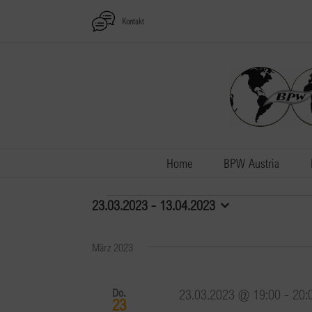
Zum
Kontakt
Inhalt
springen
Home
BPW Austria
Veranstaltungen
23.03.2023
 - 
13.04.2023
Datum
wählen.
März 2023
Do.
23.03.2023 @ 19:00
-
20:
23