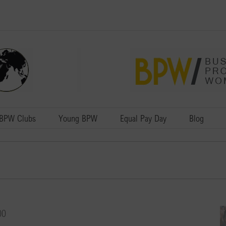
BPW Clubs
Young BPW
Equal Pay Day
Blog
00