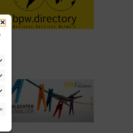
u
tistiken
rketing
rn