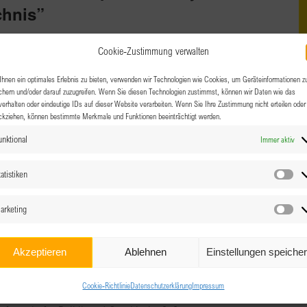
chnis”
Cookie-Zustimmung verwalten
tr. 41, Wels, Oberösterreich, Österreich
hnen ein optimales Erlebnis zu bieten, verwenden wir Technologien wie Cookies, um Geräteinformationen z
derverzeichnis: Jede BPW hat eine eigene Profilseite auf
chern und/oder darauf zuzugreifen. Wenn Sie diesen Technologien zustimmst, können wir Daten wie das
verhalten oder eindeutige IDs auf dieser Website verarbeiten. Wenn Sie Ihre Zustimmung nicht erteilen oder
en sie nicht. Dabei ist dieses Mitgliederverzeichnis ein
ckziehen, können bestimmte Merkmale und Funktionen beeinträchtigt werden.
unktional
Immer aktiv
atistiken
Sta
00
arketing
Ma
enbilder
Akzeptieren
Ablehnen
Einstellungen speiche
 gelebter Realitäten? Die Auswirkungen der Covid-19-
Cookie-Richtlinie
Datenschutzerklärung
Impressum
hs Geschlechterrollenbilder Zoe Lefkofridi Univ.-Prof.