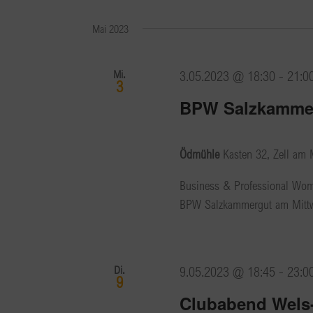
Mai 2023
Mi.
3.05.2023 @ 18:30
-
21:0
3
BPW Salzkammer
Ödmühle
Kasten 32, Zell am 
Business & Professional Wo
BPW Salzkammergut am Mittwo
Di.
9.05.2023 @ 18:45
-
23:0
9
Clubabend Wels-