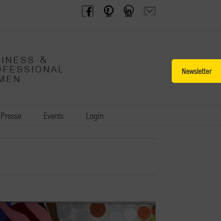
BPW
Offenes
BPW
Anfrage
Austria
Frauennetzwerk
Gruppe
schicken
Facebook
Facebook
auf
LinkedIn
Toggle
Sliding
Bar
Area
Presse
Events
Login