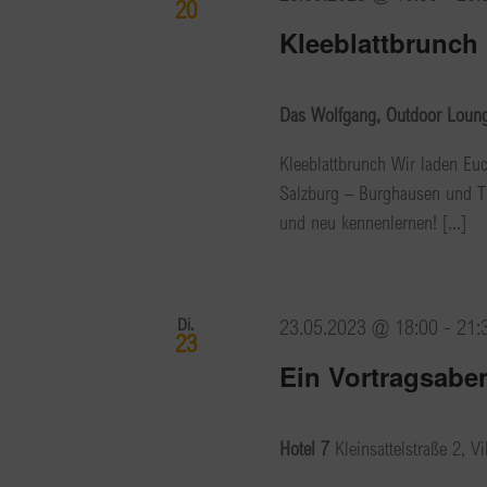
20
Kleeblattbrunch
Das Wolfgang, Outdoor Lounge
Kleeblattbrunch Wir laden Euc
Salzburg – Burghausen und Tir
und neu kennenlernen! [...]
Di.
23.05.2023 @ 18:00
-
21:
23
Ein Vortragsaben
Hotel 7
Kleinsattelstraße 2, V