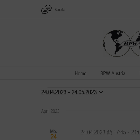
Zum
Kontakt
Inhalt
springen
Home
BPW Austria
Veranstaltungen
24.04.2023
 - 
24.05.2023
Datum
wählen.
April 2023
Mo.
24.04.2023 @ 17:45
-
21:
24