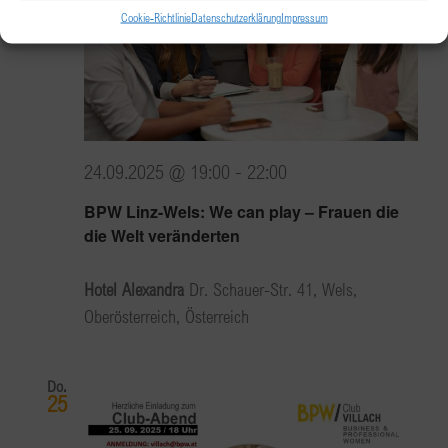
Cookie-Richtlinie
Datenschutzerklärung
Impressum
24.09.2025 @ 19:00
-
22:00
BPW Linz-Wels: We can play – Frauen die
die Welt veränderten
Hotel Alexandra
Dr. Schauer-Str. 41, Wels,
Oberösterreich, Österreich
Do.
25