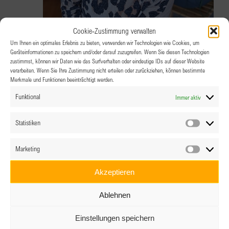
Cookie-Zustimmung verwalten
Um Ihnen ein optimales Erlebnis zu bieten, verwenden wir Technologien wie Cookies, um
Geräteinformationen zu speichern und/oder darauf zuzugreifen. Wenn Sie diesen Technologien
zustimmst, können wir Daten wie das Surfverhalten oder eindeutige IDs auf dieser Website
verarbeiten. Wenn Sie Ihre Zustimmung nicht erteilen oder zurückziehen, können bestimmte
Merkmale und Funktionen beeinträchtigt werden.
24.09.2025 @ 18:30
-
21:30
Funktional
Immer aktiv
BPW Tirol Clubabend mit Sibylle Lotz
Statistiken
Statistik
Praxis Wurzelnetzwerk - Sibylle Lotz
Dorf 28,
Marketing
Marketin
Angerberg, Tirol, Austria
Akzeptieren
Mi.
Ablehnen
24
Einstellungen speichern