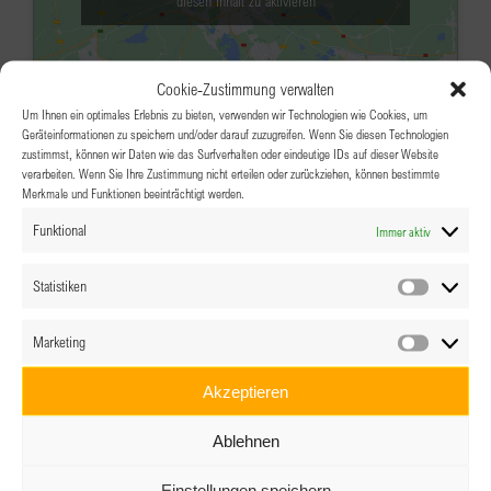
diesen Inhalt zu aktivieren
Cookie-Zustimmung verwalten
Um Ihnen ein optimales Erlebnis zu bieten, verwenden wir Technologien wie Cookies, um
Geräteinformationen zu speichern und/oder darauf zuzugreifen. Wenn Sie diesen Technologien
zustimmst, können wir Daten wie das Surfverhalten oder eindeutige IDs auf dieser Website
verarbeiten. Wenn Sie Ihre Zustimmung nicht erteilen oder zurückziehen, können bestimmte
Merkmale und Funktionen beeinträchtigt werden.
MAI
19:00
-
20:30
12
Funktional
Immer aktiv
OpenTalk-Meeting – “Alles ist
Verhandlungssache”
Statistiken
Statistik
Online
Marketing
Marketin
Veranstaltungsdetails
Wegbeschreibung
Akzeptieren
JAN.
19:00
-
20:00
8
Ablehnen
Erfolgsteams 2026 by BPW – Kick-
Einstellungen speichern