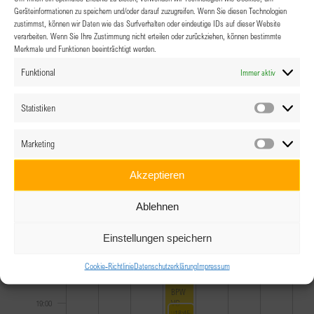
10:00
Geräteinformationen zu speichern und/oder darauf zuzugreifen. Wenn Sie diesen Technologien
zustimmst, können wir Daten wie das Surfverhalten oder eindeutige IDs auf dieser Website
11:00
verarbeiten. Wenn Sie Ihre Zustimmung nicht erteilen oder zurückziehen, können bestimmte
Merkmale und Funktionen beeinträchtigt werden.
12:00
Funktional
Immer aktiv
13:00
Statistiken
Statistik
14:00
Marketing
Marketin
15:00
Akzeptieren
16:00
Ablehnen
17:00
Einstellungen speichern
Cookie-Richtlinie
Datenschutzerklärung
Impressum
18:00
December 2, 2021
18:00
-
21:00
BPW
VC
19:00
December 2, 2021
Weihnachtsfeier
18:45
-
20:30