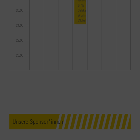
BPW
Salzkammergut
20:00
Weihnachts-
Clubabend
21:00
22:00
23:00
0:00
Unsere Sponsor*innen