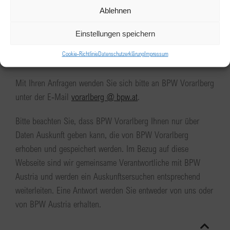
Sie haben das Recht auf Auskunft zu den über Ihre Person
Ablehnen
gespeicherten Daten, deren Herkunft und Empfänger sowie
den Zweck der Speicherung. Weiters haben Sie das Recht
Einstellungen speichern
auf Berichtigung, Löschung, Einschränkung, Übertragung,
Cookie-Richtlinie
Datenschutzerklärung
Impressum
und Widerruf dieser Daten.
Mit Ihren Anfragen wenden Sie sich bitte an BPW Vorarlberg
unter der E‑Mail
vorarlberg @ bpw.at
.
Bitte beachten Sie, dass BPW Vorarlberg Ihnen nur über
Daten Auskunft geben kann, die von BPW Vorarlberg
erhoben und gespeichert werden. Im Bezug auf diese
Webseite sind wir gemeinsame Verantwortliche mit BPW
Austria und werden ein Auskunftsersuchen entsprechend
weiterleiten. Eine Antwort werden Sie entweder von uns oder
von BPW Austria erhalten.