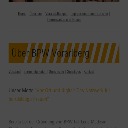
Home
|
Über uns
|
Veranstaltungen
|
Impressionen und Berichte
|
Interessantes und Neues
Über BPW Vorarlberg
Vorstand
|
Ehrenmitglieder
|
Geschichte
|
Sonstiges
|
Kontakt
Unser Motto
“Vor Ort und digital: Das Netzwerk für
berufstätige Frauen”
Bereits bei der Gründung von BPW hat Lena Madesin