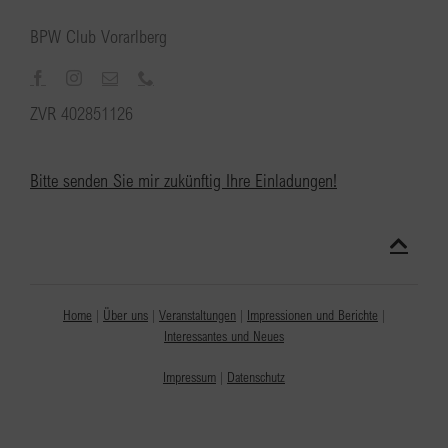
BPW Club Vorarlberg
ZVR 402851126
Bitte senden Sie mir zukünftig Ihre Einladungen!
Home
|
Über uns
|
Veranstaltungen
|
Impressionen und Berichte
|
Interessantes und Neues
Impressum
|
Datenschutz