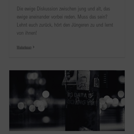
Die ewige Diskussion zwischen jung und alt, das
ewige aneinander vorbei reden. Muss das sein?
Lehnt euch zurück, hört den Jüngeren zu und lernt
von ihnen!
Weiterlesen