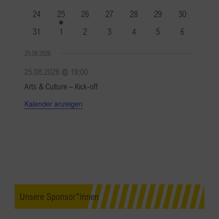
Veranstaltungen
Veranstaltungen
Veranstaltungen
Veranstaltungen
Veranstaltungen
Veranstaltungen
Veranstaltun
0
1
0
0
0
0
0
24
25
26
27
28
29
30
Veranstaltungen
Veranstaltung
Veranstaltungen
Veranstaltungen
Veranstaltungen
Veranstaltungen
Veranstaltun
0
0
0
0
0
0
0
31
1
2
3
4
5
6
Veranstaltungen
Veranstaltungen
Veranstaltungen
Veranstaltungen
Veranstaltungen
Veranstaltungen
Veranstaltu
25.08.2026
25.08.2026 @ 19:00
Arts & Culture – Kick-off
Kalender anzeigen
Unsere Sponsor*innen