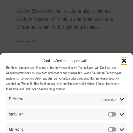
Welche österreichische Frau zierte gleich mehrere
Werte in Österreich? Nämlich eine Briefmarke, eine
Münze und einen 10.000 Schilling-Schein?
Weiterlesen
Cookie-Zustimmung verwalten
Um Ihnen ein optimales Erlebnis zu bieten, verwenden wir Technologien wie Cookies, um
Geräteinformationen zu speichern und/oder darauf zuzugreifen. Wenn Sie diesen Technologien
zustimmst, können wir Daten wie das Surfverhalten oder eindeutige IDs auf dieser Website
verarbeiten. Wenn Sie Ihre Zustimmung nicht erteilen oder zurückziehen, können bestimmte
Merkmale und Funktionen beeinträchtigt werden.
Funktional
Immer aktiv
Statistiken
Statistik
Marketing
Marketin