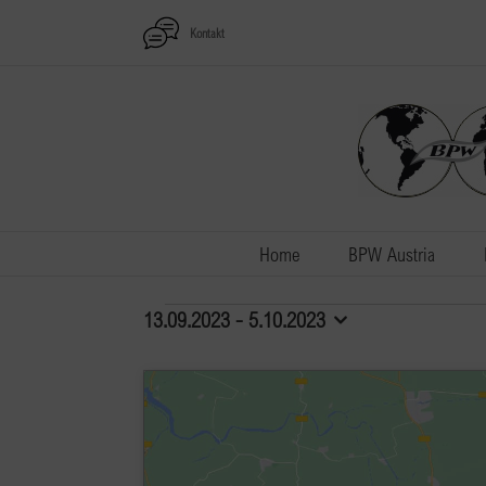
Zum
Kontakt
Inhalt
springen
Home
BPW Austria
Veranstaltungen
13.09.2023
 - 
5.10.2023
Datum
auswählen.