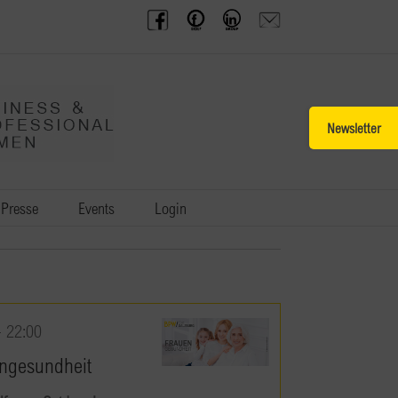
BPW
Offenes
BPW
Anfrage
Austria
Frauennetzwerk
Gruppe
schicken
Facebook
Facebook
auf
LinkedIn
Toggle
Sliding
Bar
Area
Presse
Events
Login
-
22:00
ngesundheit