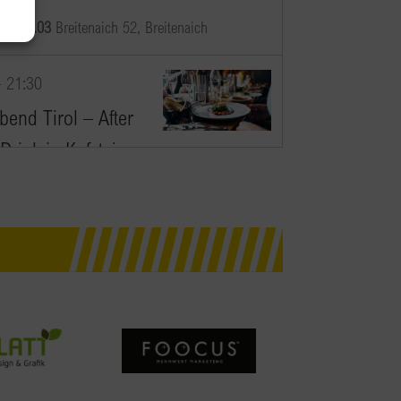
erk 5.03
Breitenaich 52, Breitenaich
-
21:30
bend Tirol – After
Drink in Kufstein
riechisches Restaurant,
, Unterer Stadtplatz 9
Unterer Stadtplatz 9, Kufstein
11:00
ing Mum Brunch” Wels-Hausruck
 Hotel Linz
Prinz-Eugen-Straße 12, Linz