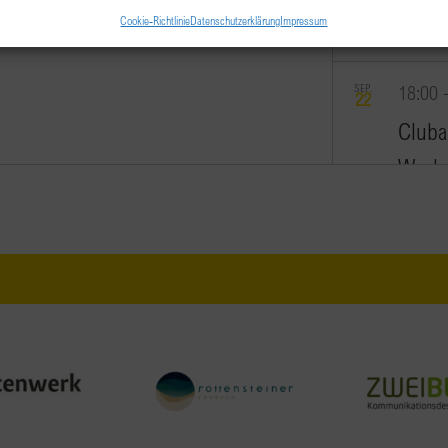
Cookie-Richtlinie
Datenschutzerklärung
Impressum
FACC W
SEP.
18:00
22
Cluba
Work 
CAVOS G
Kufstein
SEP.
9:00
-
23
“Work
AMEDIA