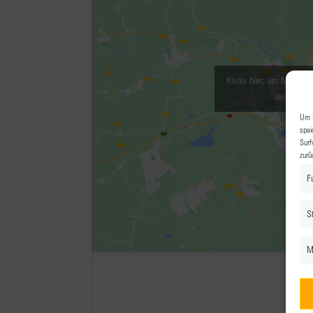
Klicke hier, um Marketin
diesen Inha
Um I
spei
Surf
zurü
F
St
M