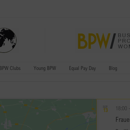
BPW Clubs
Young BPW
Equal Pay Day
Blog
SEP.
18:00
13
Fraue