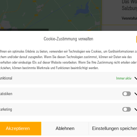
Das Wol
Salzbur
Veranstaltu
SEP.
Ganztä
g-Cookies zu akzeptieren und
14
Cookie-Zustimmung verwalten
lt zu aktivieren
BPW V
hnen ein optimales Erlebnis zu bieten, verwenden wir Technologien wie Cookies, um Geräteinformationen z
Betri
chern und/oder darauf zuzugreifen. Wenn Sie diesen Technologien zustimmst, können wir Daten wie das
verhalten oder eindeutige IDs auf dieser Website verarbeiten. Wenn Sie Ihre Zustimmung nicht erteilen oder
Dopp
ckziehen, können bestimmte Merkmale und Funktionen beeinträchtigt werden.
unktional
Immer aktiv
Doppel
atistiken
Sta
SEP.
17:00
14
arketing
Cluba
Ma
“(Ge)
Akzeptieren
Ablehnen
Einstellungen speiche
AG