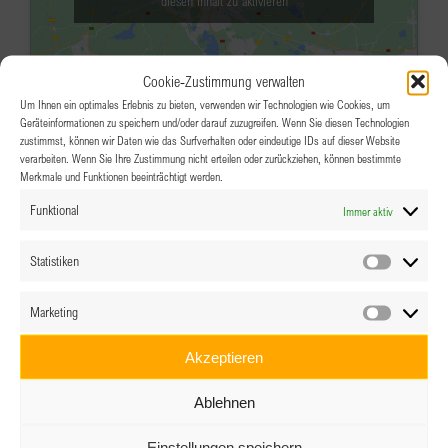
diesen Inhalt zu aktivieren
Cookie-Zustimmung verwalten
Um Ihnen ein optimales Erlebnis zu bieten, verwenden wir Technologien wie Cookies, um
Geräteinformationen zu speichern und/oder darauf zuzugreifen. Wenn Sie diesen Technologien
zustimmst, können wir Daten wie das Surfverhalten oder eindeutige IDs auf dieser Website
verarbeiten. Wenn Sie Ihre Zustimmung nicht erteilen oder zurückziehen, können bestimmte
Merkmale und Funktionen beeinträchtigt werden.
APR.
17:45
-
21:00
24
Funktional
Immer aktiv
20 Jahre Vienna Cosmopolitan –
Kiki Kogelnik
Statistiken
Statistik
Bank Austria Kunstforum Wien
Freyung 8, Wien
Marketing
Marketin
Veranstaltungsdetails
Wegbeschreibung
Akzeptieren
APR.
Ganztägig
27
Ablehnen
BPW Vorarlberg – Teamkultur bei
Einstellungen speichern