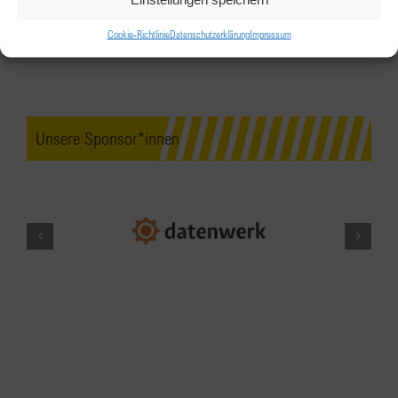
Haberkorn
Cookie-Richtlinie
Datenschutzerklärung
Impressum
Firma Haberkorn GmbH
Wolfurt
APR.
19:15
27
BPW Tirol besucht den 22.
Unsere Sponsor*innen
Frauensalon: Frauen, die aus der
Rolle fallen
Haus der Begegnung, Rennweg 12, 6020
Innsbruck
Rennweg 12, Innsbruck
MAI
18:30
-
21:00
3
BPW Salzkammergut Clubabend im
Mai